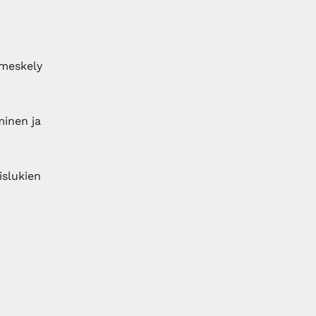
imeskely
minen ja
islukien