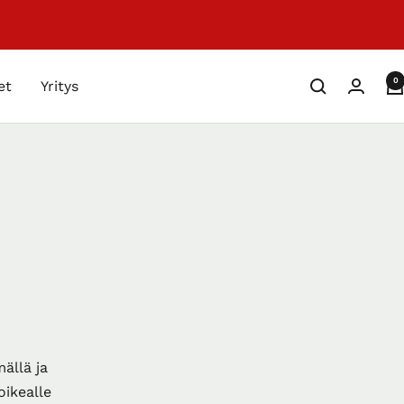
0
et
Yritys
ällä ja
oikealle