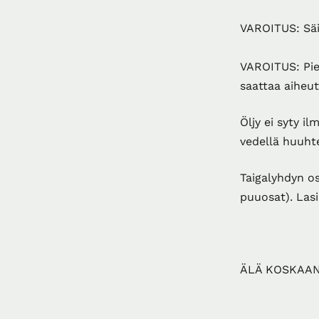
VAROITUS: Säi
VAROITUS: Pie
saattaa aiheu
Öljy ei syty i
vedellä huuhte
Taigalyhdyn os
puuosat). Las
ÄLÄ KOSKAAN