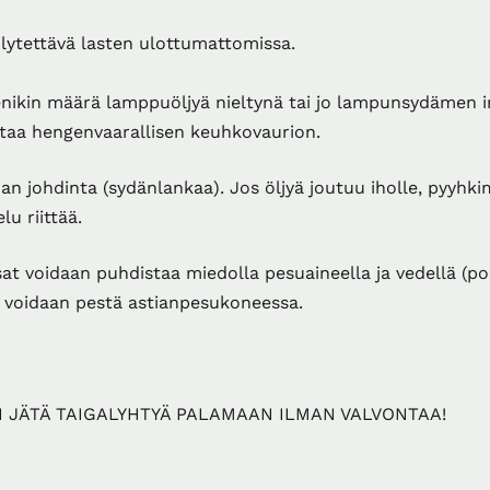
lytettävä lasten ulottumattomissa.
nikin määrä lamppuöljyä nieltynä tai jo lampunsydämen 
ttaa hengenvaarallisen keuhkovaurion.
lman johdinta (sydänlankaa). Jos öljyä joutuu iholle, pyyhki
lu riittää.
at voidaan puhdistaa miedolla pesuaineella ja vedellä (po
i voidaan pestä astianpesukoneessa.
 JÄTÄ TAIGALYHTYÄ PALAMAAN ILMAN VALVONTAA!