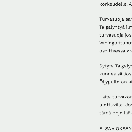
korkeudelle. A
Turvasuoja sa
Taigalyhtyä il
turvasuoja jo
Vahingoittunu
osoitteessa
ww
Sytytä Taigaly
kunnes säiliös
Öljypullo on k
Laita turvakor
ulottuville. J
tämä ohje lää
EI SAA OKSE