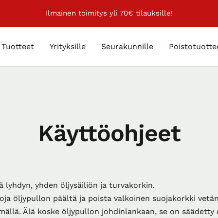
Ilmainen toimitys yli 70€ tilauksille!
Tuotteet
Yrityksille
Seurakunnille
Poistotuotte
Käyttöohjeet
ä lyhdyn, yhden öljysäiliön ja turvakorkin.
ja öljypullon päältä ja poista valkoinen suojakorkki vetäm
ällä. Älä koske öljypullon johdinlankaan, se on säädetty 