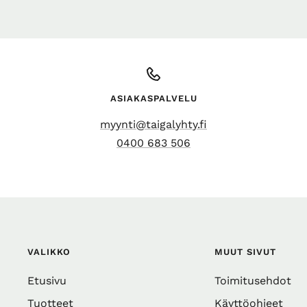
ASIAKASPALVELU
myynti@taigalyhty.fi
0400 683 506
VALIKKO
MUUT SIVUT
Etusivu
Toimitusehdot
Tuotteet
Käyttöohjeet