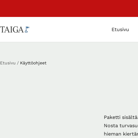
Siirry
sisältöön
Etusivu
Taigalyhty
Etusivu
Käyttöohjeet
Paketti sisältä
Nosta turvasuo
hieman kiertäm