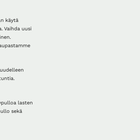
an käytä
a. Vaihda uusi
inen.
kokaupastamme
 uudelleen
tuntia.
ypulloa lasten
pullo sekä